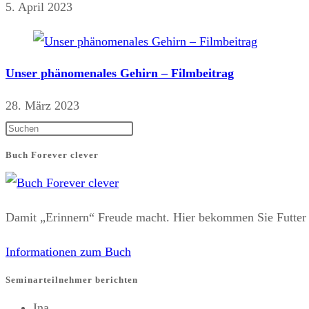
5. April 2023
Unser phänomenales Gehirn – Filmbeitrag
28. März 2023
Press
Escape
Buch Forever clever
to
close
the
Damit „Erinnern“ Freude macht. Hier bekommen Sie Futt
search
Informationen zum Buch
panel.
Seminarteilnehmer berichten
Ina