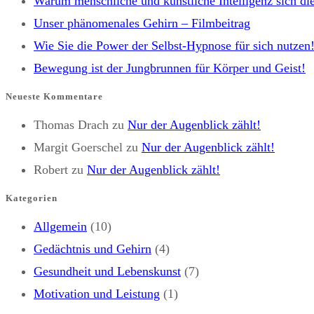
Warum menschliche und künstliche Intelligenz sich die
Unser phänomenales Gehirn – Filmbeitrag
Wie Sie die Power der Selbst-Hypnose für sich nutzen
Bewegung ist der Jungbrunnen für Körper und Geist!
Neueste Kommentare
Thomas Drach
zu
Nur der Augenblick zählt!
Margit Goerschel
zu
Nur der Augenblick zählt!
Robert
zu
Nur der Augenblick zählt!
Kategorien
Allgemein
(10)
Gedächtnis und Gehirn
(4)
Gesundheit und Lebenskunst
(7)
Motivation und Leistung
(1)