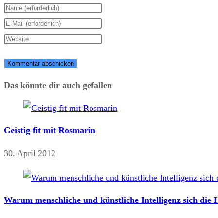
Geben
Sie
Geben
Ihren
Sie
Geben
Namen
Ihre
Sie
oder
E-
Ihre
Benutzernamen
Mail-
Website-
Das könnte dir auch gefallen
zum
Adresse
URL
Kommentieren
zum
ein
Geistig fit mit Rosmarin
ein
Kommentieren
(optional)
ein
30. April 2012
Warum menschliche und künstliche Intelligenz sich die H