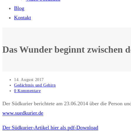
Blog
Kontakt
Das Wunder beginnt zwischen 
Beitrag
14. August 2017
veröffentlicht:
Beitrags-
Gedächtnis und Gehirn
Kategorie:
Beitrags-
0 Kommentare
Kommentare:
Der Südkurier berichtete am 23.06.2014 über die Person u
www.suedkurier.de
Der Südkurier-Artikel hier als pdf-Download