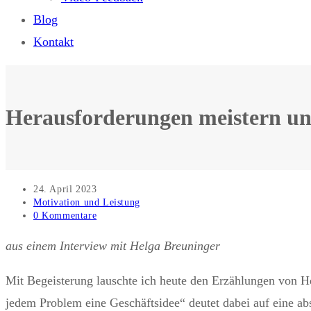
Blog
Kontakt
Herausforderungen meistern und
Beitrag
24. April 2023
veröffentlicht:
Beitrags-
Motivation und Leistung
Kategorie:
Beitrags-
0 Kommentare
Kommentare:
aus einem Interview mit Helga Breuninger
Mit Begeisterung lauschte ich heute den Erzählungen von He
jedem Problem eine Geschäftsidee“ deutet dabei auf eine abs