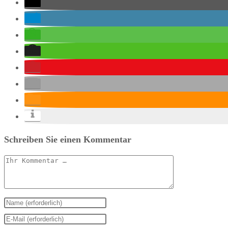
Schreiben Sie einen Kommentar
Kommentar
Geben
Sie
Geben