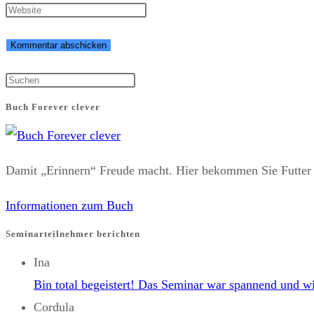
Ihren
Sie
Geben
Namen
Ihre
Sie
oder
E-
Ihre
Benutzernamen
Mail-
Website-
Press
zum
Adresse
URL
Escape
Buch Forever clever
Kommentieren
zum
ein
to
ein
Kommentieren
(optional)
close
ein
the
Damit „Erinnern“ Freude macht. Hier bekommen Sie Futt
search
Informationen zum Buch
panel.
Seminarteilnehmer berichten
Ina
Bin total begeistert! Das Seminar war spannend und wi
Cordula