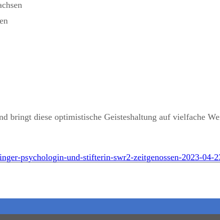
achsen
ben
d bringt diese optimistische Geisteshaltung auf vielfache W
ninger-psychologin-und-stifterin-swr2-zeitgenossen-2023-04-