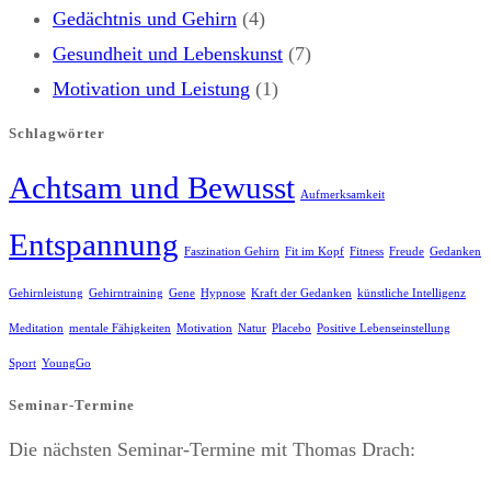
Gedächtnis und Gehirn
(4)
Gesundheit und Lebenskunst
(7)
Motivation und Leistung
(1)
Schlagwörter
Achtsam und Bewusst
Aufmerksamkeit
Entspannung
Faszination Gehirn
Fit im Kopf
Fitness
Freude
Gedanken
Gehirnleistung
Gehirntraining
Gene
Hypnose
Kraft der Gedanken
künstliche Intelligenz
Meditation
mentale Fähigkeiten
Motivation
Natur
Placebo
Positive Lebenseinstellung
Sport
YoungGo
Seminar-Termine
Die nächsten Seminar-Termine mit Thomas Drach: