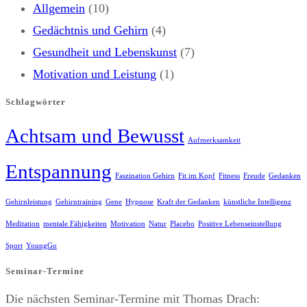
Allgemein
(10)
Gedächtnis und Gehirn
(4)
Gesundheit und Lebenskunst
(7)
Motivation und Leistung
(1)
Schlagwörter
Achtsam und Bewusst
Aufmerksamkeit
Entspannung
Faszination Gehirn
Fit im Kopf
Fitness
Freude
Gedanken
Gehirnleistung
Gehirntraining
Gene
Hypnose
Kraft der Gedanken
künstliche Intelligenz
Meditation
mentale Fähigkeiten
Motivation
Natur
Placebo
Positive Lebenseinstellung
Sport
YoungGo
Seminar-Termine
Die nächsten Seminar-Termine mit Thomas Drach: