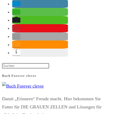
Press
Escape
Buch Forever clever
to
close
the
Damit „Erinnern“ Freude macht. Hier bekommen Sie
search
Futter für DIE GRAUEN ZELLEN und Lösungen für