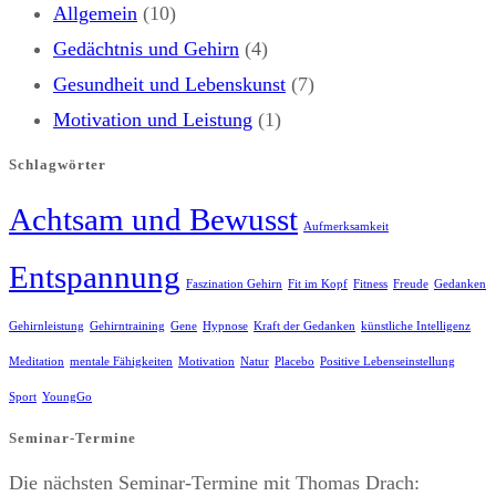
Allgemein
(10)
Gedächtnis und Gehirn
(4)
Gesundheit und Lebenskunst
(7)
Motivation und Leistung
(1)
Schlagwörter
Achtsam und Bewusst
Aufmerksamkeit
Entspannung
Faszination Gehirn
Fit im Kopf
Fitness
Freude
Gedanken
Gehirnleistung
Gehirntraining
Gene
Hypnose
Kraft der Gedanken
künstliche Intelligenz
Meditation
mentale Fähigkeiten
Motivation
Natur
Placebo
Positive Lebenseinstellung
Sport
YoungGo
Seminar-Termine
Die nächsten Seminar-Termine mit Thomas Drach: