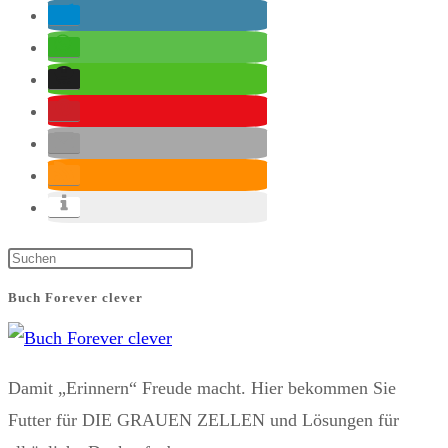
Press
Escape
Buch Forever clever
to
close
the
Damit „Erinnern“ Freude macht. Hier bekommen Sie
search
Futter für DIE GRAUEN ZELLEN und Lösungen für